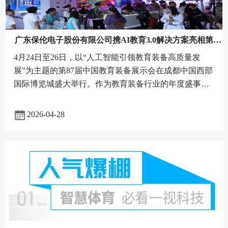
广东保伦电子股份有限公司携AI教育3.0解决方案亮相第87
届中国教育装备展示会
4月24日至26日，以“人工智能引领教育装备高质量发
展”为主题的第87届中国教育装备展示会在成都中国西部
国际博览城盛大举行。作为教育装备行业的年度盛事，
本届展会展览面积达18万平方米，汇聚了国内外千余家
企业，集中展示
2026-04-28