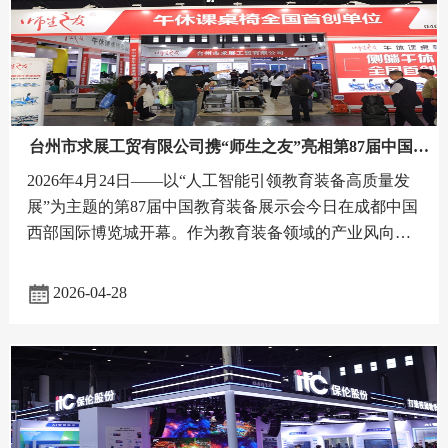
台州市求展工贸有限公司携“师生之友”亮相第87届中国教
育装备展，午休课桌椅引领校园健康新风尚
2026年4月24日——以“人工智能引领教育装备高质量发
展”为主题的第87届中国教育装备展示会今日在成都中国
西部国际博览城开幕。作为教育装备领域的产业风向
标，本届展会汇聚了海内外千余家企业，集中展示了人
工智能在五
2026-04-28