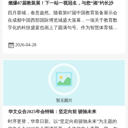
燃爆87届教装展！下一站一视冠名，与您“湘”约长沙
四月蓉城，春意盎然。随着第87届中国教育装备展示会
在成都中国西部国际博览城盛大落幕，一场关于教育数
字化的科技盛宴也画上了圆满句号。作为智慧体育领域
的“技术派”标杆，一视科技携年度焕新成果重磅亮相5号
馆05005展位
2026-04-28
华文众合2025年会特辑：坚定向前 骏驰未来
时序更替，华章日新。以“坚定向前骏驰未来”为主题的