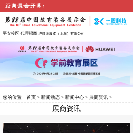
距·离·展·会·开·幕 :
平安校区
代理招商
沪鑫堡展览（上海）有限公司
您的位置：
首页
>
新闻动态
>
新闻中心
>
展商资讯
>
展商资讯