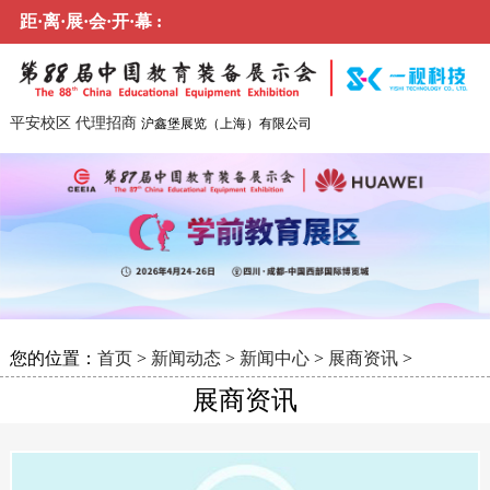
距·离·展·会·开·幕 :
平安校区
代理招商
沪鑫堡展览（上海）有限公司
您的位置：
首页
>
新闻动态
>
新闻中心
>
展商资讯
>
展商资讯