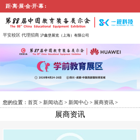
距·离·展·会·开·幕 :
平安校区
代理招商
沪鑫堡展览（上海）有限公司
您的位置：
首页
>
新闻动态
>
新闻中心
>
展商资讯
>
展商资讯