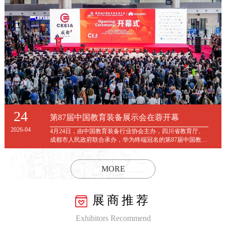
24
第87届中国教育装备展示会在蓉开幕
2026-04
4月24日，由中国教育装备行业协会主办，四川省教育厅、
成都市人民政府联合承办，华为终端冠名的第87届中国教育
装备展示会（以下简称“教装展”）在中国西部国际博览城开
幕。中央社会工作部全国性行业协会商会第十四联合党委
书......
MORE
展商推荐
Exhibitors Recommend