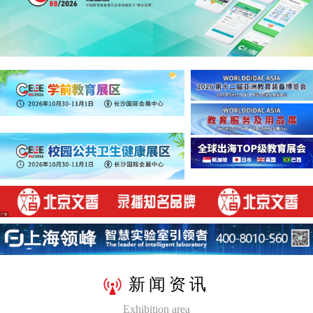
新闻资讯
Exhibition area