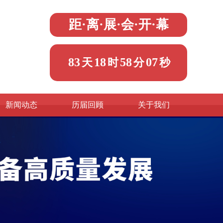
距·离·展·会·开·幕
83
18
58
06
天
时
分
秒
新闻动态
历届回顾
关于我们