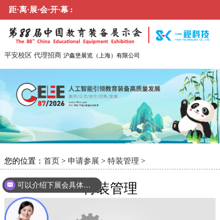
距·离·展·会·开·幕 :
平安校区
代理招商
沪鑫堡展览（上海）有限公司
您的位置：
首页
>
申请参展
>
特装管理
>
特装管理
可以介绍下展会具体时间地点么？