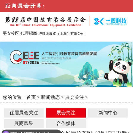
距·离·展·会·开·幕 :
平安校区
代理招商
沪鑫堡展览（上海）有限公司
您的位置：
首页
>
新闻动态
>
展会关注
>
往届展会关注
展会关注
新闻中心
展商风采
合作媒体