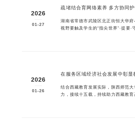
疏堵结合育网络素养 多方协同
2026
湖南省常德市武陵区北正街恒大华府
01-27
视野要触及学生的“指尖世界”·提要·
护航“现实中的成长”。这是一项需
如今，许多小
在服务区域经济社会发展中彰显
2026
结合西藏教育发展实际，陕西师范大
01-26
力，接续十五载，持续助力西藏教育
团结沃土、服务区域发展需要，谱写
接续十五载援藏，是高等教育服