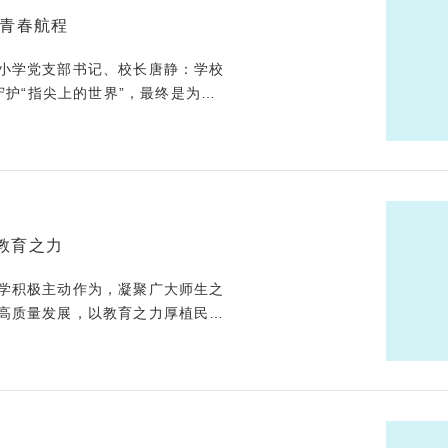
护青春航程
小学党支部书记、校长唐静：学校
守护“指尖上的世界”，最终是为了
要恒心、匠心与同理心的系统工程。
教育之力
学积极主动作为，凝聚广大师生之
高质量发展，以教育之力厚植民族
了一曲新时代的青春之歌。陕师大